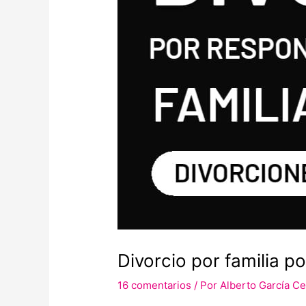
Divorcio por familia p
16 comentarios
/ Por
Alberto García C