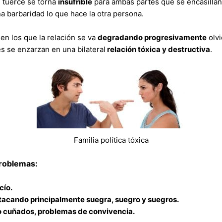
 tuerce se torna
insufrible
para ambas partes que se encasillan
 barbaridad lo que hace la otra persona.
en los que la relación se va
degradando progresivamente
olvi
s se enzarzan en una bilateral
relación tóxica y destructiva
.
Familia política tóxica
 problemas:
cío.
estacando principalmente suegra, suegro y suegros.
 o cuñados, problemas de convivencia.