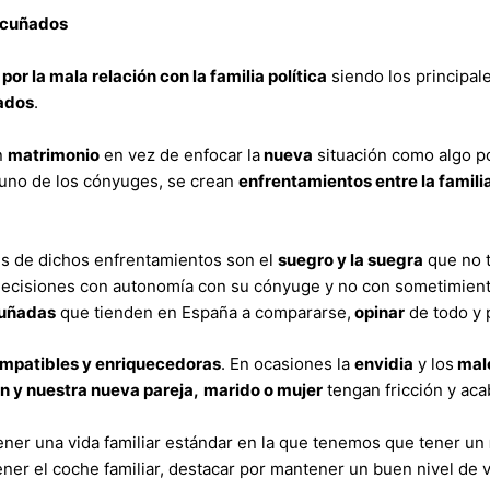
y cuñados
or la mala relación con la familia política
siendo los principale
ñados
.
n
matrimonio
en vez de enfocar la
nueva
situación como algo p
uno de los cónyuges, se crean
enfrentamientos entre la familia
es de dichos enfrentamientos son el
suegro y la suegra
que no t
ecisiones con autonomía con su cónyuge y no con sometimiento 
cuñadas
que tienden en España a compararse,
opinar
de todo y 
mpatibles y enriquecedoras
. En ocasiones la
envidia
y los
malo
en y nuestra nueva pareja,
marido o mujer
tengan fricción y ac
ner una vida familiar estándar en la que tenemos que tener un
 tener el coche familiar, destacar por mantener un buen nivel d