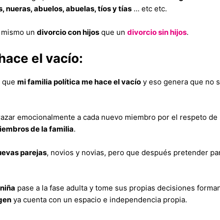
nueras, abuelos, abuelas, tíos y tías
… etc etc.
lo mismo un
divorcio con hijos
que un
divorcio sin hijos
.
 hace el vacío:
r que
mi familia política me hace el vacío
y eso genera que no s
razar emocionalmente a cada nuevo miembro por el respeto de pa
iembros de la familia
.
uevas parejas
, novios y novias, pero que después pretender pa
 niña
pase a la fase adulta y tome sus propias decisiones form
igen
ya cuenta con un espacio e independencia propia.