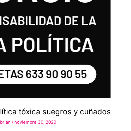
olítica tóxica suegros y cuñados
ebrián
/
noviembre 30, 2020