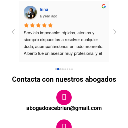
Irina
a year ago
y 
Servicio impecable: rápidos, atentos y 
Super 
por 
siempre dispuestos a resolver cualquier 
abogad
duda, acompañándonos en todo momento. 
amabl
Alberto fue un asesor muy profesional y el 
equipo demostró un gran nivel de trabajo. 
¡Muchas gracias!
Contacta con nuestros abogados
abogadoscebrian@gmail.com