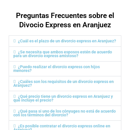
m
i
o
c
s
o
Preguntas Frecuentes sobre el
a
*
Divocio Express en Aranjuez
y
u
d
a
¿Cuál es el plazo de un divorcio express en Aranjuez?
r
t
¿Se necesita que ambos esposos estén de acuerdo
para un divorcio express amistoso?
e
?
¿Puedo realizar el divorcio express con hijos
menores?
¿Cuáles son los requisitos de un divorcio express en
Aranjuez?
¿Qué precio tiene un divorcio express en Aranjuez y
qué incluye el precio?
¿Qué pasa si uno de los cónyuges no está de acuerdo
con los términos del divorcio?
¿Es posible contratar el divorcio express online en
Aranjuez?