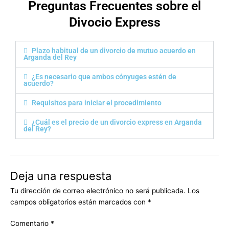
s
o
Preguntas Frecuentes sobre el
a
*
Divocio Express
y
u
d
a
Plazo habitual de un divorcio de mutuo acuerdo en
Arganda del Rey
r
t
¿Es necesario que ambos cónyuges estén de
e
acuerdo?
?
Requisitos para iniciar el procedimiento
¿Cuál es el precio de un divorcio express en Arganda
del Rey?
Deja una respuesta
Tu dirección de correo electrónico no será publicada.
Los
campos obligatorios están marcados con
*
Comentario
*