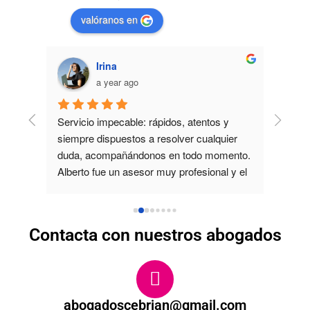
valóranos en
Irina
a year ago
y 
Servicio impecable: rápidos, atentos y 
Super 
por 
siempre dispuestos a resolver cualquier 
abogad
duda, acompañándonos en todo momento. 
amabl
Alberto fue un asesor muy profesional y el 
equipo demostró un gran nivel de trabajo. 
¡Muchas gracias!
Contacta con nuestros abogados
abogadoscebrian@gmail.com