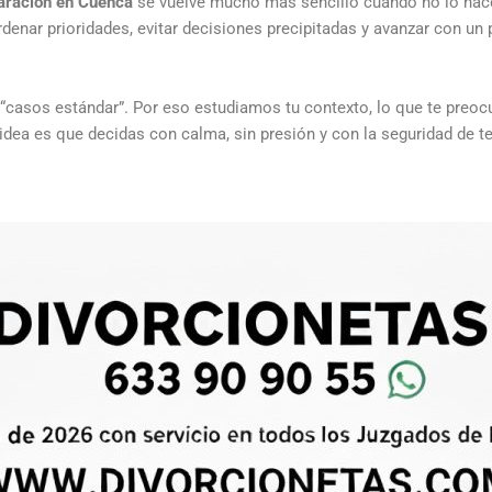
aración en Cuenca
se vuelve mucho más sencillo cuando no lo hac
rdenar prioridades, evitar decisiones precipitadas y avanzar con un p
 “casos estándar”. Por eso estudiamos tu contexto, lo que te preocu
 idea es que decidas con calma, sin presión y con la seguridad de 