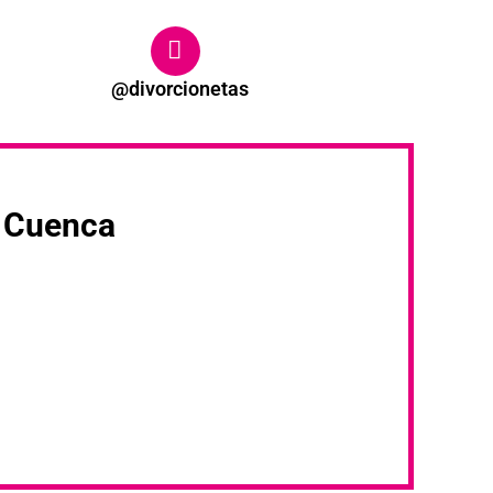
@divorcionetas
n Cuenca