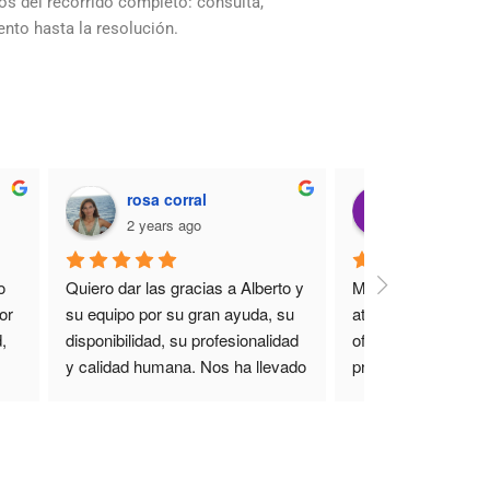
s del recorrido completo: consulta,
ento hasta la resolución.
rosa corral
Metro Wes
2 years ago
2 years ago
 
Quiero dar las gracias a Alberto y 
Muchas gracias por
r 
su equipo por su gran ayuda, su 
atención y consejo.
 
disponibilidad, su profesionalidad 
ofrecerme informaci
y calidad humana. Nos ha llevado 
precisa de una man
a 
de la mano con amabilidad en un 
diligente. Un placer
divorcio de mutuo acuerdo.  Y a 
conocido y poder tr
un precio inmejorable. Totalmente 
vosotros. Un despa
s.
recomendable.
totalmente recome