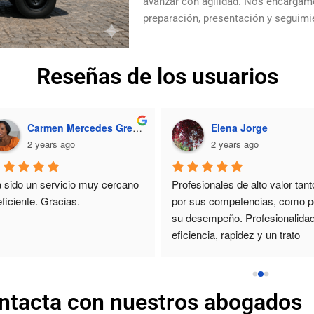
avanzar con agilidad. Nos encargamo
preparación, presentación y seguimi
Reseñas de los usuarios
Carmen Mercedes Green Marte
Elena Jorge
2 years ago
2 years ago
 sido un servicio muy cercano 
Profesionales de alto valor tanto
eficiente. Gracias.
por sus competencias, como po
su desempeño. Profesionalidad,
eficiencia, rapidez y un trato 
humano impecable que se reflej
en cada detalle de su 
desenvolvimiento profesional. 
ntacta con nuestros abogados
Magnifico en todos los aspecto