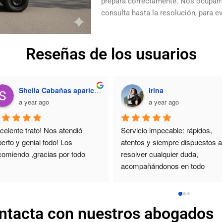
prepara correctamente. Nos ocupam
consulta hasta la resolución, para 
Reseñas de los usuarios
rianny Nova
Carmen Mercedes Green Marte
year ago
2 years ago
sfecha con la atención, 
Ha sido un servicio muy cercano 
a susana caño fue muy 
y eficiente. Gracias.
mable
ntacta con nuestros abogados