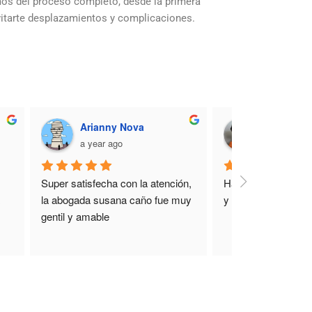
os del proceso completo, desde la primera
evitarte desplazamientos y complicaciones.
Elena Jorge
rosa corral
2 years ago
2 years ago
Profesionales de alto valor tanto 
Quiero dar las gracias a Alb
por sus competencias, como por 
su equipo por su gran ayuda
su desempeño. Profesionalidad, 
disponibilidad, su profesiona
eficiencia, rapidez y un trato 
y calidad humana. Nos ha l
humano impecable que se refleja 
de la mano con amabilidad 
en cada detalle de su 
divorcio de mutuo acuerdo. 
desenvolvimiento profesional. 
un precio inmejorable. Tota
Magnifico en todos los aspectos.
recomendable.