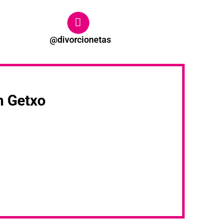
@divorcionetas
n Getxo