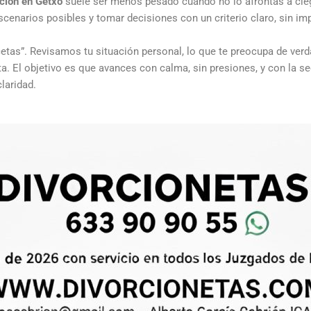
ción en Getxo
suele ser menos pesado cuando no lo afrontas a cie
scenarios posibles y tomar decisiones con un criterio claro, sin im
etas”. Revisamos tu situación personal, lo que te preocupa de verda
sta. El objetivo es que avances con calma, sin presiones, y con la s
laridad.