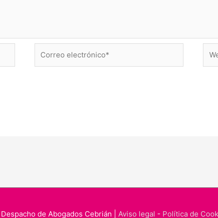
Correo
Web
electrónico*
 Despacho de Abogados Cebrián |
Aviso legal
-
Política de Coo