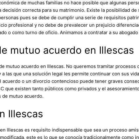
n económica de muchas familias no hace posible que algunas per
decisión correcta para su matrimonio. Existe la posibilidad de s
 personas pues se debe de cumplir una serie de requisitos patrim
io profesional y no debe de prevalecer un prejuicio diferencia
vado o como turno de oficio. Animamos a contratar a su abogado 
de mutuo acuerdo en Illescas
de mutuo acuerdo en Illescas. No queremos tramitar procesos 
y a las que una solución legal les permite continuar con sus v
al acuerdo o un divorcio contencioso puede tener graves conse
ASC que existen tanto públicos como privados y el asesoramiento
s de mutuo acuerdo.
n Illescas
al en Illescas es requisito indispensable que sea un proceso am
 modificada, este es lo que se conocía tradicionalmente como i