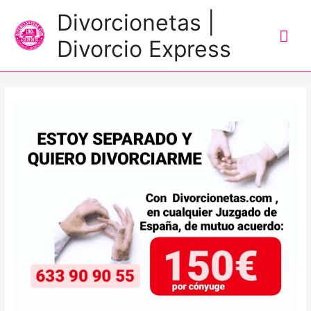
Me
Divorcionetas |
prin
Divorcio Express
Navegación
de
entradas