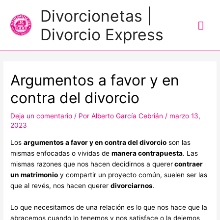
Me
Divorcionetas |
prin
Divorcio Express
Navegación
de
Argumentos a favor y en
entradas
contra del divorcio
Deja un comentario
/ Por
Alberto García Cebrián
/
marzo 13,
2023
Los
argumentos a favor y en contra del divorcio
son las
mismas enfocadas o vividas de
manera contrapuesta
. Las
mismas razones que nos hacen decidirnos a querer
contraer
un matrimonio
y compartir un proyecto común, suelen ser las
que al revés, nos hacen querer
divorciarnos
.
Lo que necesitamos de una relación es lo que nos hace que la
abracemos cuando lo tenemos y nos satisface o la dejemos