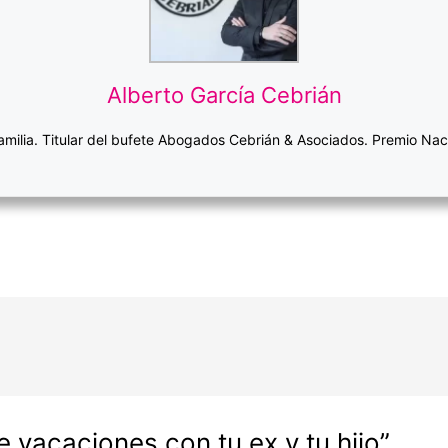
Alberto García Cebrián
milia. Titular del bufete Abogados Cebrián & Asociados. Premio Nac
e vacaciones con tu ex y tu hijo”