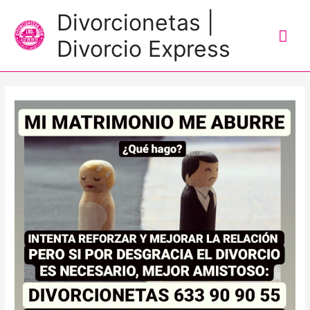
Me
Divorcionetas |
prin
Divorcio Express
Navegación
de
entradas