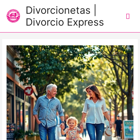
Me
Divorcionetas |
prin
Divorcio Express
Navegación
de
entradas