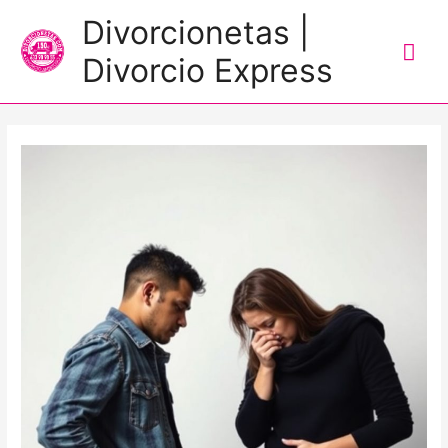
Me
Divorcionetas |
prin
Divorcio Express
Navegación
de
entradas